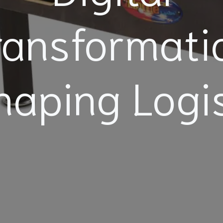
ransformati
haping Logis