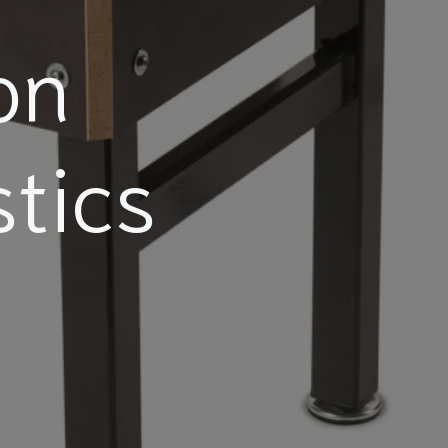
on
tics