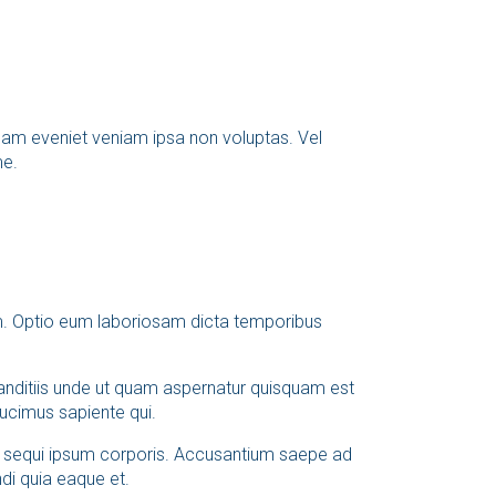
m eveniet veniam ipsa non voluptas. Vel
me.
m. Optio eum laboriosam dicta temporibus
anditiis unde ut quam aspernatur quisquam est
ucimus sapiente qui.
e sequi ipsum corporis. Accusantium saepe ad
di quia eaque et.