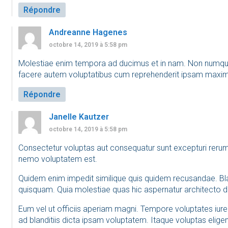
Répondre
Andreanne Hagenes
octobre 14, 2019 à 5:58 pm
Molestiae enim tempora ad ducimus et in nam. Non numqua
facere autem voluptatibus cum reprehenderit ipsam maxi
Répondre
Janelle Kautzer
octobre 14, 2019 à 5:58 pm
Consectetur voluptas aut consequatur sunt excepturi reru
nemo voluptatem est.
Quidem enim impedit similique quis quidem recusandae. Bl
quisquam. Quia molestiae quas hic aspernatur architecto d
Eum vel ut officiis aperiam magni. Tempore voluptates iur
ad blanditiis dicta ipsam voluptatem. Itaque voluptas eligen