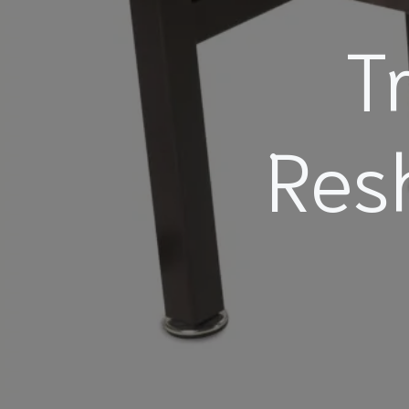
T
Res