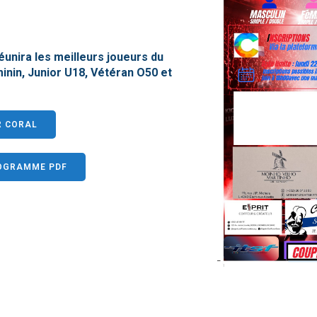
nira les meilleurs joueurs du
inin, Junior U18, Vétéran O50 et
R CORAL
ROGRAMME PDF