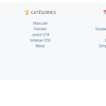
CATÉGORIES
Masculin
Féminin
Double
Junior U18
Vétéran O50
Mixte
Simp