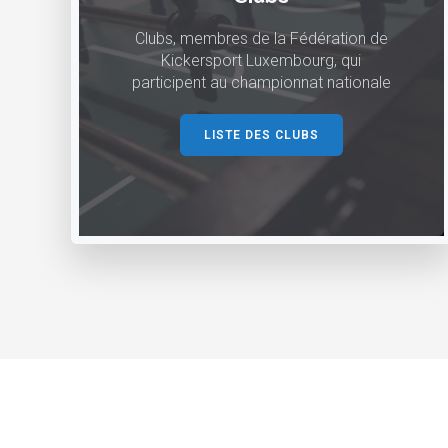
Clubs, membres de la Fédération de
Kickersport Luxembourg, qui
participent au championnat nationale
LISTE DES CLUBS