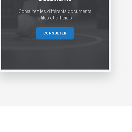
Consultez les différents documents
utiles et officiels
CONSULTER