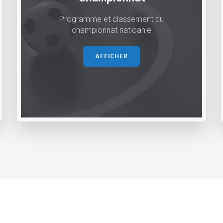
Programme et classement du
championnat natioanle
AFFICHER