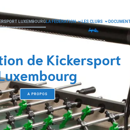
KERSPORT LUXEMBOURG
LA FÉDÉRATION
LES CLUBS
DOCUMEN
 championnat natio
CONSULTER