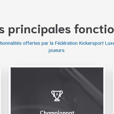
s principales foncti
tionnalités offertes par la Fédération Kickersport Lu
joueurs.
Championnat