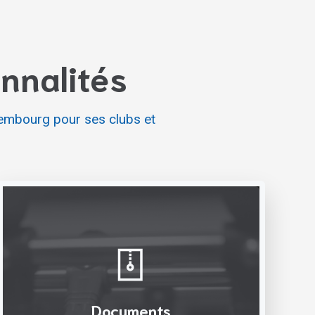
onnalités
xembourg pour ses clubs et
Documents