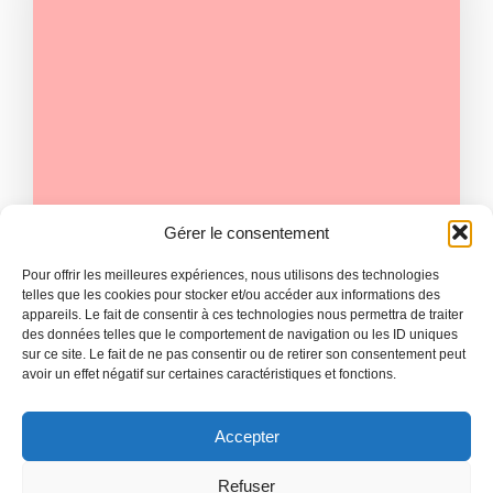
Gérer le consentement
|
ADMIN
AOÛT 5
Pour offrir les meilleures expériences, nous utilisons des technologies
Injury Woes Continue for Star
telles que les cookies pour stocker et/ou accéder aux informations des
appareils. Le fait de consentir à ces technologies nous permettra de traiter
Striker Ahead of Crucial Match
des données telles que le comportement de navigation ou les ID uniques
sur ce site. Le fait de ne pas consentir ou de retirer son consentement peut
National league football stadiums serve as
avoir un effet négatif sur certaines caractéristiques et fonctions.
iconic symbols of passion, rivalry,[…]
Read more
Accepter
Refuser