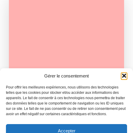
Gérer le consentement
|
ADMIN
JUILLET 7
Pour offrir les meilleures expériences, nous utilisons des technologies
Managerial Shake-Up: Surprise
telles que les cookies pour stocker et/ou accéder aux informations des
appareils. Le fait de consentir à ces technologies nous permettra de traiter
Appointmentat Title Contender
des données telles que le comportement de navigation ou les ID uniques
sur ce site. Le fait de ne pas consentir ou de retirer son consentement peut
National league football stadiums serve as
avoir un effet négatif sur certaines caractéristiques et fonctions.
iconic symbols of passion, rivalry,[…]
Read more
Accepter