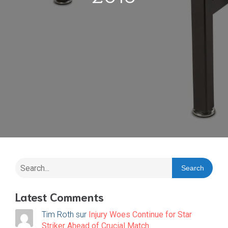
Search
Latest Comments
Tim Roth
sur
Injury Woes Continue for Star
Striker Ahead of Crucial Match