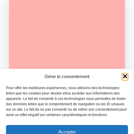
Gérer le consentement
|
ADMIN
DÉCEMBRE 9
Pour offrir les meilleures expériences, nous utilisons des technologies
Golden Boot Battle: Top Scorers
telles que les cookies pour stocker et/ou accéder aux informations des
appareils. Le fait de consentir à ces technologies nous permettra de traiter
Duel for Season Honors
des données telles que le comportement de navigation ou les ID uniques
sur ce site. Le fait de ne pas consentir ou de retirer son consentement peut
National league football stadiums serve as
avoir un effet négatif sur certaines caractéristiques et fonctions.
iconic symbols of passion, rivalry,[…]
Read more
Accepter