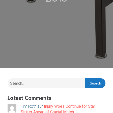
Search
Latest Comments
Tim Roth
sur
Injury Woes Continue for Star
Striker Ahead of Crucial Match