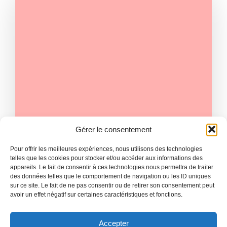
Gérer le consentement
|
ADMIN
NOVEMBRE 2
Pour offrir les meilleures expériences, nous utilisons des technologies
National Team Selection Raises
telles que les cookies pour stocker et/ou accéder aux informations des
appareils. Le fait de consentir à ces technologies nous permettra de traiter
Eyebrows with Surprise Picks
des données telles que le comportement de navigation ou les ID uniques
sur ce site. Le fait de ne pas consentir ou de retirer son consentement peut
National league football stadiums serve as
avoir un effet négatif sur certaines caractéristiques et fonctions.
iconic symbols of passion, rivalry,[…]
Read more
Accepter