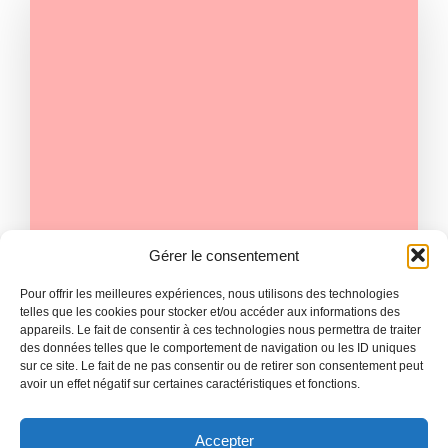
Gérer le consentement
|
ADMIN
SEPTEMBRE 27
Pour offrir les meilleures expériences, nous utilisons des technologies
eam Overturns 3-Goal Deficitto
telles que les cookies pour stocker et/ou accéder aux informations des
appareils. Le fait de consentir à ces technologies nous permettra de traiter
Secure Victory
des données telles que le comportement de navigation ou les ID uniques
sur ce site. Le fait de ne pas consentir ou de retirer son consentement peut
National league football stadiums serve as
avoir un effet négatif sur certaines caractéristiques et fonctions.
iconic symbols of passion, rivalry,[…]
Read more
Accepter